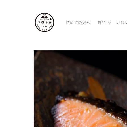
コンテ
ンツに
進む
初めての方へ
商品
お問
商品情
報にス
キップ