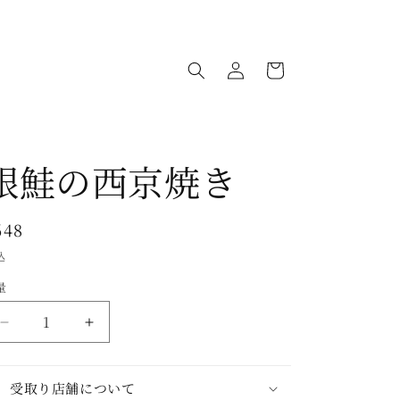
ロ
カ
グ
ー
イ
ト
ン
銀鮭の西京焼き
通
648
常
込
価
量
格
銀
銀
鮭
鮭
の
の
受取り店舗について
西
西