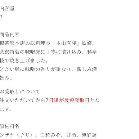
内容量
切
商品内容
鴨茶寮本店の総料理長「本山直隆」監修。
茶寮特製の味噌床に丁寧に漬け込み、料亭
技で焼き上げました。
どよい脂に味噌の香りが重なり、親しみ深
旨み。
お受取りについて
注文いただいてから
7日後が最短受取日
とな
ます。
原材料名
ンザケ（チリ）、白粒みそ、甘酒、発酵調