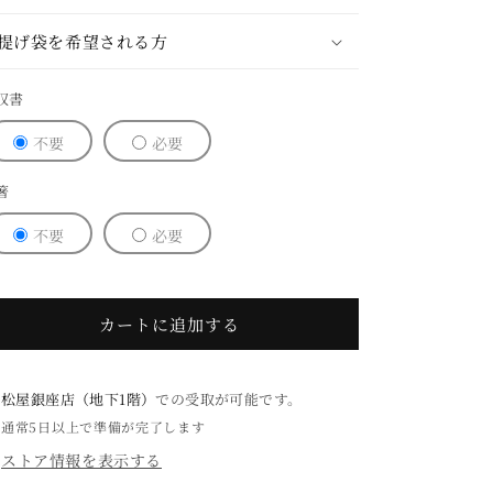
京
京
提げ袋を希望される方
焼
焼
き
き
収書
の
の
数
数
不要
必要
量
量
を
を
箸
減
増
ら
や
不要
必要
す
す
カートに追加する
松屋銀座店（地下1階）
での受取が可能です。
通常5日以上で準備が完了します
ストア情報を表示する