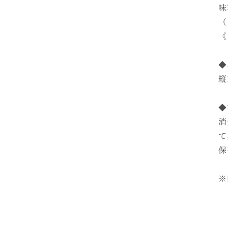
味
（
《
◆
縦
◆
消
て
保
※