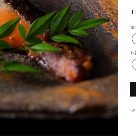
手
領
お