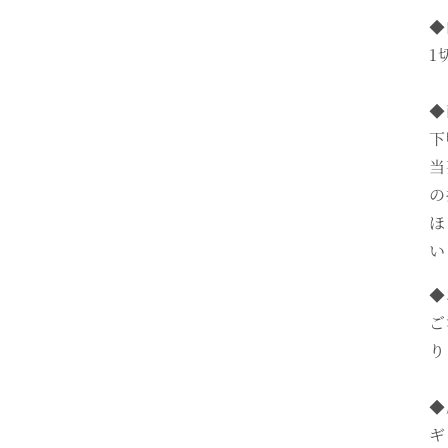
◆
1
◆
下
当
の
ほ
い
◆
ご
り
◆
ギ